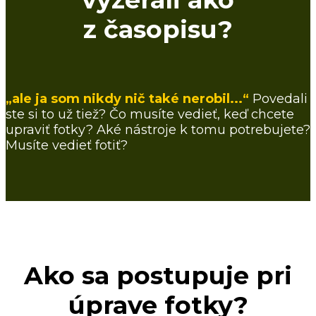
z časopisu?
„ale ja som nikdy nič také nerobil...“
Povedali
ste si to už tiež? Čo musíte vedieť, keď chcete
upraviť fotky? Aké nástroje k tomu potrebujete?
Musíte vedieť fotiť?
Ako sa postupuje pri
úprave fotky?