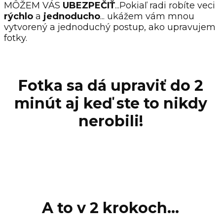
MÔŽEM VÁS
UBEZPEČIŤ
...Pokiaľ radi robíte veci
rýchlo
a
jednoducho
... ukážem vám mnou
vytvorený a jednoduchý postup, ako upravujem
fotky.
Fotka sa dá upraviť do 2
minút aj keď ste to nikdy
nerobili!
A to v 2 krokoch...