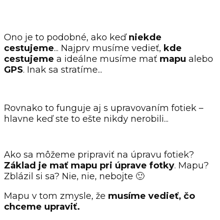
Ono je to podobné, ako keď
niekde
cestujeme
... Najprv musíme vedieť,
kde
cestujeme
a ideálne musíme mať
mapu
alebo
GPS
. Inak sa stratíme...
Rovnako to funguje aj s upravovaním fotiek –
hlavne keď ste to ešte nikdy nerobili...
Ako sa môžeme pripraviť na úpravu fotiek?
Základ je mať mapu pri úprave fotky
. Mapu?
Zblázil si sa? Nie, nie, nebojte 🙂
Mapu v tom zmysle, že
musíme vedieť, čo
chceme upraviť.