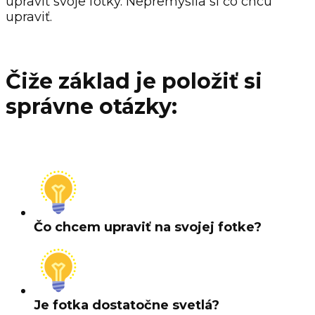
upraviť svoje fotky. Nepremyslia si čo chcú
upraviť.
Čiže základ je položiť si
správne otázky:
Čo chcem upraviť na svojej fotke?
Je fotka dostatočne svetlá?