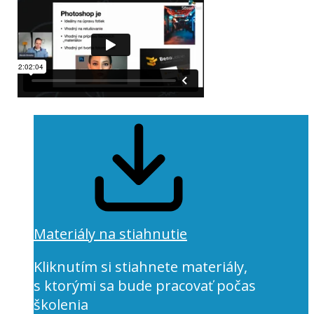
Materiály na stiahnutie
Kliknutím si stiahnete materiály,
s ktorými sa bude pracovať počas
školenia