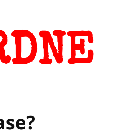
RDNE
ase?