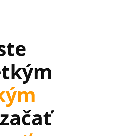
ste
etkým
ckým
začať