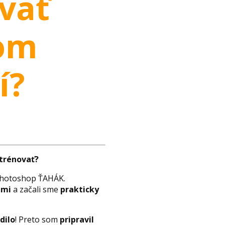
vať
kom
í?
trénovať?
Photoshop ŤAHÁK.
ami
a začali sme
prakticky
dilo
! Preto som
pripravil