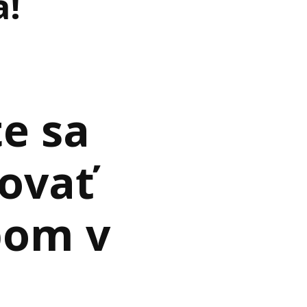
á!
te sa
covať
pom v