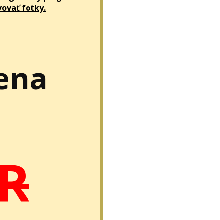
vovať fotky.
ena
UR