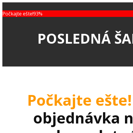
Počkajte ešte!
93%
POSLEDNÁ Š
Počkajte ešte!
objednávka n