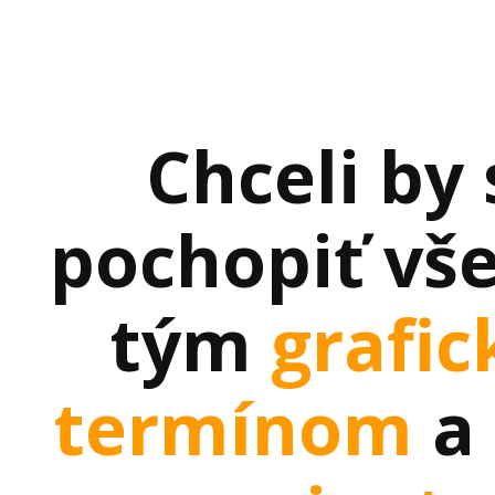
Chceli by 
pochopiť vš
tým
grafi
termínom
a 