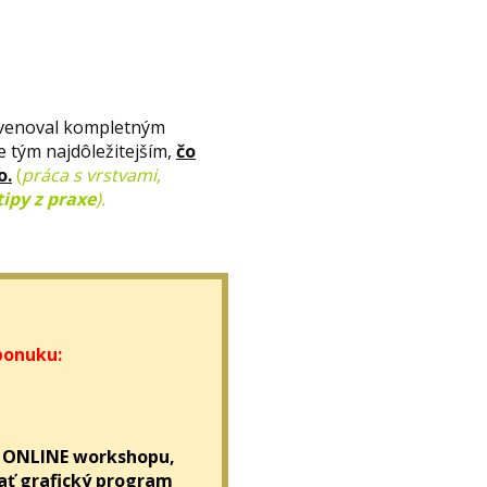
 venoval kompletným
 tým najdôležitejším,
čo
o.
(
práca s vrstvami,
tipy z praxe
).
ponuku:
ONLINE workshopu,
ať grafický program