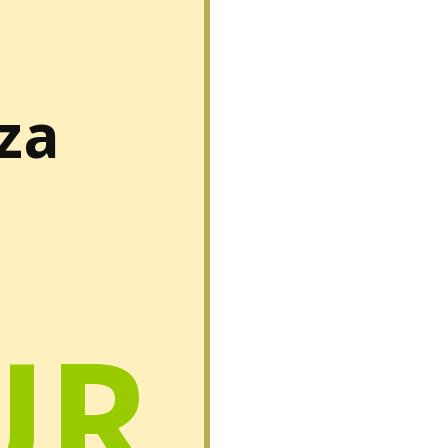
 za
UR