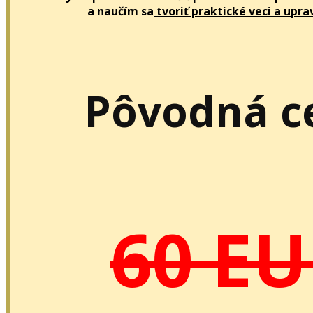
a naučím sa
tvoriť praktické veci a upra
Pôvodná c
60 E