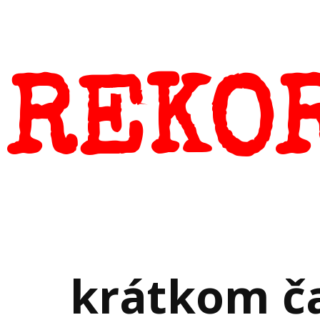
REKO
krátkom č