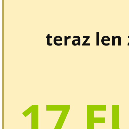
teraz len
17 E