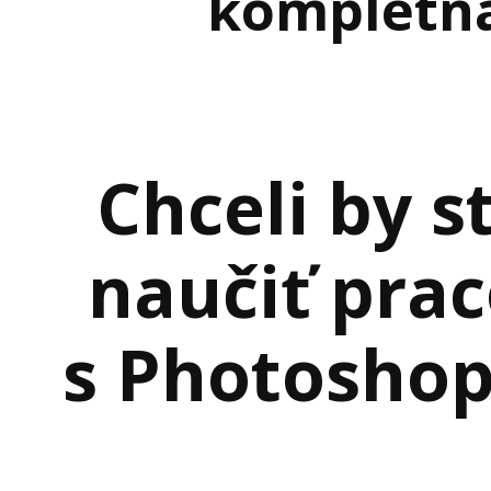
kompletn
Chceli by s
naučiť pra
s Photosho