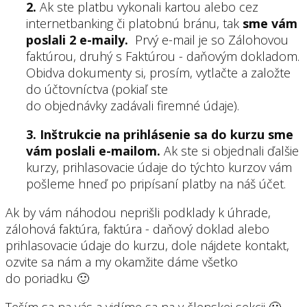
2.
Ak ste platbu vykonali kartou alebo cez
internetbanking či platobnú bránu, tak
sme vám
poslali 2 e-maily.
Prvý e-mail je so Zálohovou
faktúrou, druhý s Faktúrou - daňovým dokladom.
Obidva dokumenty si, prosím, vytlačte a založte
do účtovníctva (pokiaľ ste
do objednávky zadávali firemné údaje).
3. I
nštrukcie na prihlásenie sa do kurzu sme
vám poslali e-mailom.
Ak ste si objednali ďalšie
kurzy, prihlasovacie údaje do týchto kurzov vám
pošleme hneď po pripísaní platby na náš účet.
Ak by vám náhodou neprišli podklady k úhrade,
zálohová faktúra, faktúra - daňový doklad alebo
prihlasovacie údaje do kurzu, dole nájdete kontakt,
ozvite sa nám a my okamžite dáme všetko
do poriadku 🙂
Teším sa na vás a vidíme sa na v členskej sekcii 🙂