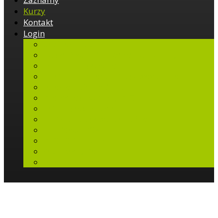
Kurzy
Kontakt
Login
Grafikom za 30 DNÍ
Najpoužívanejšie nástroje a techniky
SYSTÉM – úprava fotiek
Extrémne jednoduché upravovanie fotiek
Fotomontáž – cvičenia
Photoshop Academy PRO
Tréning robí majstra
Schéma na úpravu a retuš fotiek
Retušovací BOX
PHOTO Challange
Krajinársky Box
Fotografov asistent