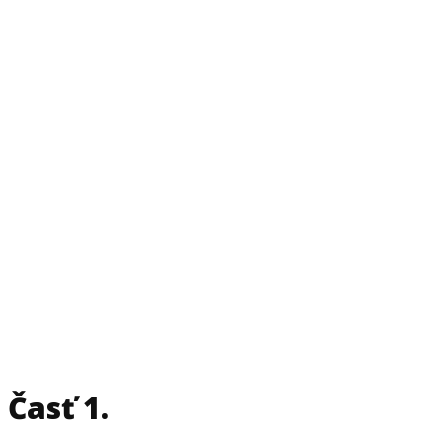
Lektor:
Marek Chrenko
Časť 1.