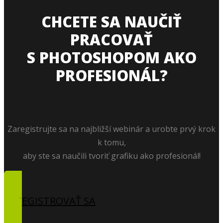
CHCETE SA NAUČIŤ
PRACOVAŤ
S PHOTOSHOPOM AKO
PROFESIONÁL?
Zaregistrujte sa na najbližší webinár a urobte prvý krok
k tomu,
aby ste sa naučili tvoriť grafiku ako profesionál!
ZAREGISTROVAŤ SA