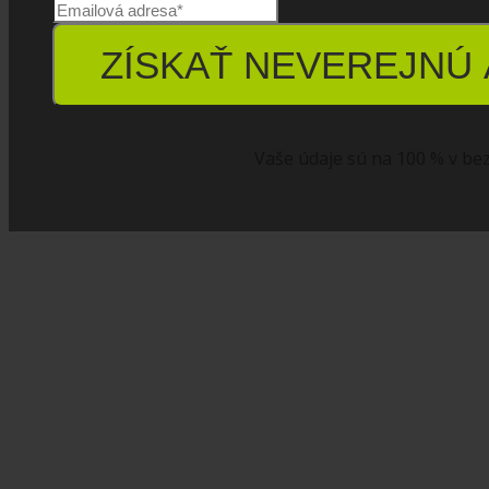
ZÍSKAŤ NEVEREJNÚ 
Vaše údaje sú na 100 % v bez