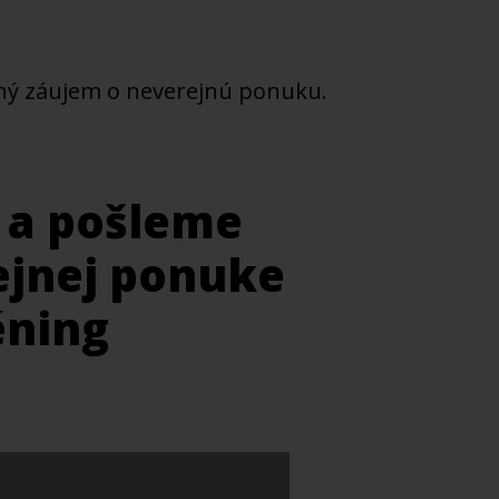
ný záujem o neverejnú ponuku.
l a pošleme
ejnej ponuke
éning