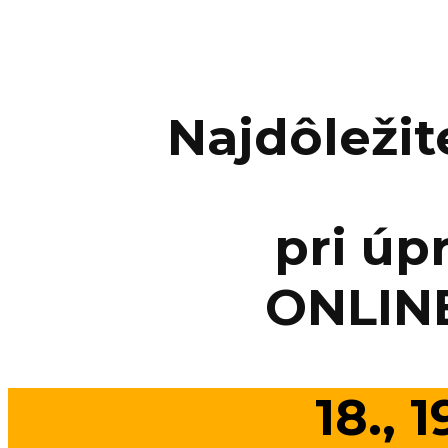
Najdôležit
pri úp
ONLIN
18., 