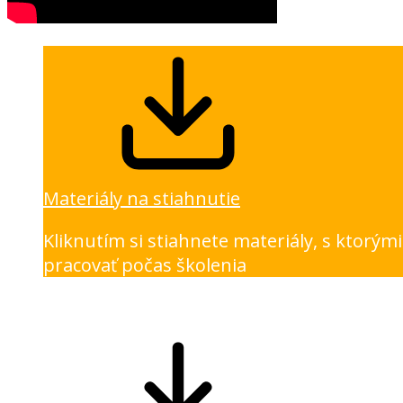
Materiály na stiahnutie
Kliknutím si stiahnete materiály, s ktorým
pracovať počas školenia