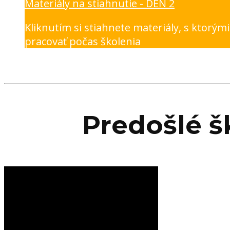
Materiály na stiahnutie - DEŇ 2
Kliknutím si stiahnete materiály, s ktorým
pracovať počas školenia
Predošlé š