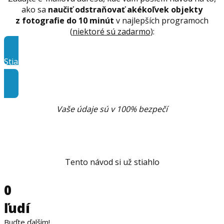
ako sa
naučiť odstraňovať akékoľvek objekty
z fotografie do 10 minút
v najlepších programoch
(
niektoré sú zadarmo
):
Stiahnuť návod ZDARMA
hneď teraz
Vaše údaje sú v 100% bezpečí
Tento návod si už stiahlo
0
ľudí
Buďte ďalším!