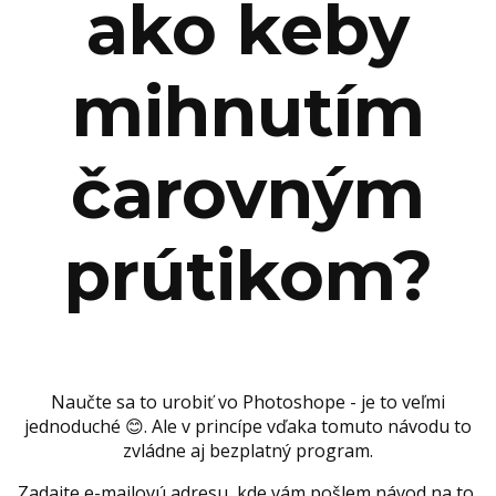
ako keby
mihnutím
čarovným
prútikom?
Naučte sa to urobiť vo Photoshope - je to veľmi
jednoduché 😊. Ale v princípe vďaka tomuto návodu to
zvládne aj bezplatný program.
Zadajte e-mailovú adresu, kde vám pošlem návod na to,