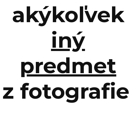
akýkoľvek
iný
predmet
z fotografie