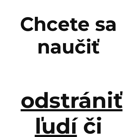
Chcete sa
naučiť
odstrániť
ľudí
či