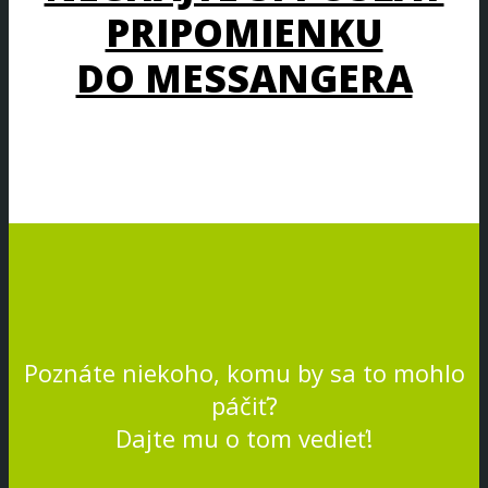
PRIPOMIENKU
DO MESSANGERA
Poznáte niekoho, komu by sa to mohlo
páčiť?
Dajte mu o tom vedieť!