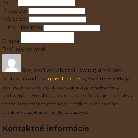
Meno
Priezvisko
Môj odbor
E-mail
(povinný)
O mne
Profilový obrázok
Svoj profilový obrázok (avatar) si môžete
nastaviť na adrese
gravatar.com
.
Výhodou tejto služby je,
že si bude váš profilový obrázok pamätať pre všetky weby
postavené na WordPress, a keď sa kdekoľvek registrujete alebo
vložíte komentár pod rovnakým e-mailom, bude sa tento
profilový obrázok automaticky zobrazovať.
Kontaktné informácie