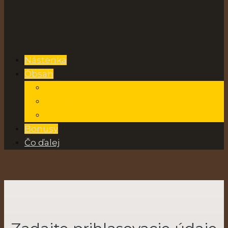
Nástenka
Obsah
Teória
Využitie grafickej mapy
Záver
Bonusy
Čo ďalej