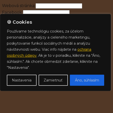
Webová stránka
Facebook
Twitter
🍪 Cookies
LinkedIn
Používame technológiu cookies, za účelom
YouTube
personalizácie, analýzy a cieleného marketingu,
Instagram
poskytovanie funkcií sociálnych médií a analýzu
návštevnosti webu. Viac info nájdete na
ochrana
Zobrazenie v katalógu členov
osobných údajov
. Ak je to v poriadku, kliknite na "Áno,
súhlasím.". Ak chcete obmedziť zdieľanie, kliknite na
Zobraziť môj profil v katalógu členov
"Nastavenia".
Nezobrazovať môj email v katalógu členov
Nastavenia
Zamietnuť
Áno, súhlasím
Nové heslo
Heslo
Znovu heslo