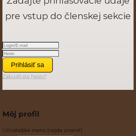
Zadajte prihlasovacie údaje
pre vstup do členskej sekcie
Prihlásiť sa
Zabudli ste heslo?
Môj profil
Užívateľské meno (nejde zmeniť)