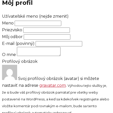
Môj profil
Užívateľské meno (nejde zmeniť)
Meno
Priezvisko
Môj odbor
E-mail
(povinný)
O mne
Profilový obrázok
Svoj profilový obrázok (avatar) si môžete
nastaviť na adrese
gravatar.com
.
Výhodou tejto služby je,
že si bude váš profilový obrázok pamätať pre všetky weby
postavené na WordPress, a keď sa kdekoľvek registrujete alebo
vložíte komentár pod rovnakým e-mailom, bude sa tento
profilový obrázok automaticky zobrazovať.