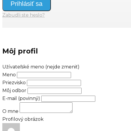
Prihlásiť sa
Zabudli ste heslo?
Môj profil
Užívateľské meno (nejde zmeniť)
Meno
Priezvisko
Môj odbor
E-mail
(povinný)
O mne
Profilový obrázok