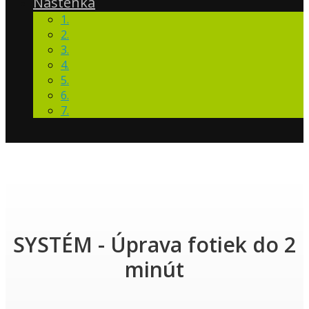
Nástenka
1.
2.
3.
4.
5.
6.
7.
SYSTÉM - Úprava fotiek do 2
minút