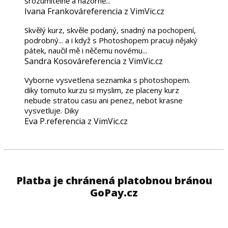
srozumitelně a názorně...
Ivana Franková
referencia z VimVic.cz
Skvělý kurz, skvěle podaný, snadný na pochopení,
podrobný... a i když s Photoshopem pracuji nějaký
pátek, naučil mě i něčemu novému...
Sandra Kosová
referencia z VimVic.cz
Vyborne vysvetlena seznamka s photoshopem.
diky tomuto kurzu si myslim, ze placeny kurz
nebude stratou casu ani penez, nebot krasne
vysvetluje. Diky
Eva P.
referencia z VimVic.cz
Platba je chránená platobnou bránou
GoPay.cz