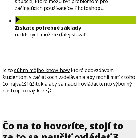
situácie, ktoré môžu byť problémom pre
začínajúcich používateľov Photoshopu.
Získate potrebné základy
na ktorých môžete ďalej stavať.
Je to
súhrn môjho know-how
ktoré odovzdávam
študentom v začiatkoch vzdelávania aby mohli mať z toho
čo najväčší úžitok a aby sa naučili ovládať tento výborný
nástroj čo najskôr 🙂
Čo na to hovoríte, stojí to
za to sa naučiť ovládať 3