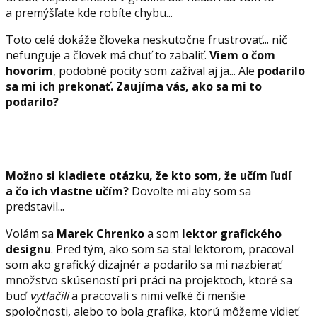
a premýšľate kde robíte chybu...
Toto celé dokáže človeka neskutočne frustrovať... nič
nefunguje a človek má chuť to zabaliť.
Viem o čom
hovorím
, podobné pocity som zažíval aj ja... Ale
podarilo
sa mi ich prekonať. Zaujíma vás, ako sa mi to
podarilo?
Možno si kladiete otázku, že kto som, že učím ľudí
a čo ich vlastne učím?
Dovoľte mi aby som sa
predstavil...
Volám sa
Marek Chrenko
a som
lektor grafického
designu
. Pred tým, ako som sa stal lektorom, pracoval
som ako grafický dizajnér a podarilo sa mi nazbierať
množstvo skúseností pri práci na projektoch, ktoré sa
buď
vytlačili
a pracovali s nimi veľké či menšie
spoločnosti, alebo to bola grafika, ktorú môžeme vidieť