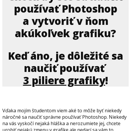
používať Photoshop
a vytvoriť v ňom
akúkoľvek grafiku?
Keď áno, je dôležité sa
naučiť používať
3 piliere grafiky
!
Vďaka mojím študentom viem aké to môže byť niekedy
náročné sa naučiť správne používať Photoshop. Niekedy
na vás vyskočí nejaká hláška a nerozumiete jej, chcete
urobiť nejakú zmenu v grafike ale nedarí sa vám to