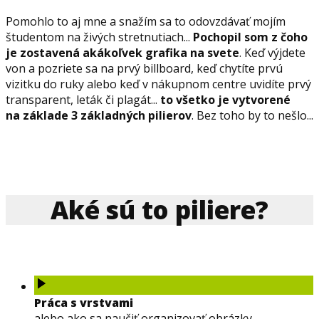
Pomohlo to aj mne a snažím sa to odovzdávať mojím
študentom na živých stretnutiach...
Pochopil som z čoho
je zostavená akákoľvek grafika na svete
. Keď výjdete
von a pozriete sa na prvý billboard, keď chytíte prvú
vizitku do ruky alebo keď v nákupnom centre uvidíte prvý
transparent, leták či plagát...
to všetko je vytvorené
na základe 3 základných pilierov
. Bez toho by to nešlo...
Aké sú to piliere?
Práca s vrstvami
alebo ako sa naučiť organizovať obrázky