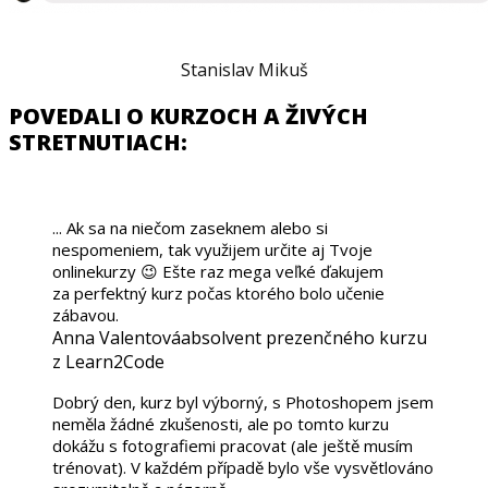
Stanislav Mikuš
POVEDALI O KURZOCH A ŽIVÝCH
STRETNUTIACH:
... Ak sa na niečom zaseknem alebo si
nespomeniem, tak využijem určite aj Tvoje
onlinekurzy 😉 Ešte raz mega veľké ďakujem
za perfektný kurz počas ktorého bolo učenie
zábavou.
Anna Valentová
absolvent prezenčného kurzu
z Learn2Code
Dobrý den, kurz byl výborný, s Photoshopem jsem
neměla žádné zkušenosti, ale po tomto kurzu
dokážu s fotografiemi pracovat (ale ještě musím
trénovat). V každém případě bylo vše vysvětlováno