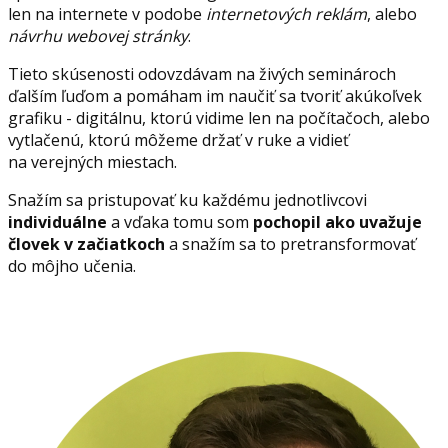
len na internete v podobe
internetových reklám
, alebo
návrhu webovej stránky
.
Tieto skúsenosti odovzdávam na živých seminároch
ďalším ľuďom a pomáham im naučiť sa tvoriť akúkoľvek
grafiku - digitálnu, ktorú vidime len na počítačoch, alebo
vytlačenú, ktorú môžeme držať v ruke a vidieť
na verejných miestach.
Snažím sa pristupovať ku každému jednotlivcovi
individuálne
a vďaka tomu som
pochopil ako uvažuje
človek v začiatkoch
a snažím sa to pretransformovať
do môjho učenia.