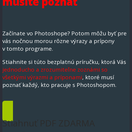
musíte poznať
Začínate vo Photoshope? Potom môžu byť pre
vás nočnou morou rôzne výrazy a prípony
v tomto programe.
Stiahnite si túto bezplatnú príručku, ktorá Vás
jednoducho a zrozumiteľne zoznámi so
všetkými výrazmi a príponami
, ktoré musí
poznať každý, kto pracuje s Photoshopom.
Stiahnuť PDF ZDARMA