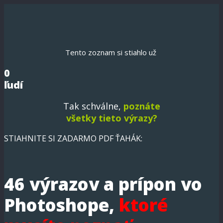
Tento zoznam si stiahlo už
0
ľudí
Tak schválne,
poznáte
všetky tieto výrazy?
STIAHNITE SI ZADARMO PDF ŤAHÁK:
46 výrazov a prípon vo
Photoshope,
ktoré