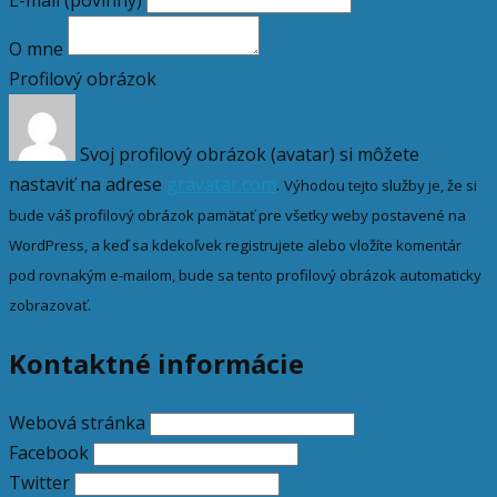
O mne
Profilový obrázok
Svoj profilový obrázok (avatar) si môžete
nastaviť na adrese
gravatar.com
.
Výhodou tejto služby je, že si
bude váš profilový obrázok pamätať pre všetky weby postavené na
WordPress, a keď sa kdekoľvek registrujete alebo vložíte komentár
pod rovnakým e-mailom, bude sa tento profilový obrázok automaticky
zobrazovať.
Kontaktné informácie
Webová stránka
Facebook
Twitter