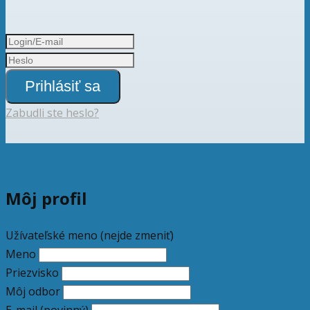
Prihlásiť sa
Zabudli ste heslo?
Môj profil
Užívateľské meno (nejde zmeniť)
Meno
Priezvisko
Môj odbor
E-mail
(povinný)