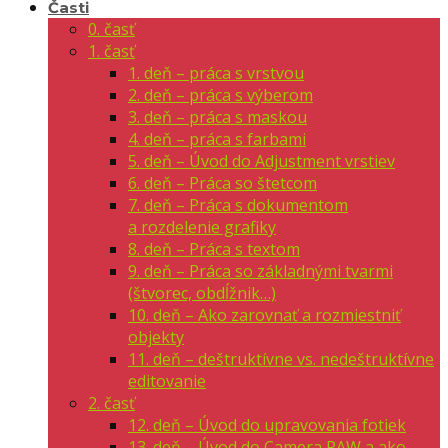
Časti
0. časť
1. časť
1. deň – práca s vrstvou
2. deň – práca s výberom
3. deň – práca s maskou
4. deň – práca s farbami
5. deň – Úvod do Adjustment vrstiev
6. deň – Práca so štetcom
7. deň – Práca s dokumentom
a rozdelenie grafiky
8. deň – Práca s textom
9. deň – Práca so základnými tvarmi
(štvorec, obdĺžnik…)
10. deň – Ako zarovnať a rozmiestniť
objekty
11. deň – deštruktívne vs. nedeštruktívne
editovanie
2. časť
12. deň – Úvod do upravovania fotiek
13. deň – Úvod do Camera RAW a ako