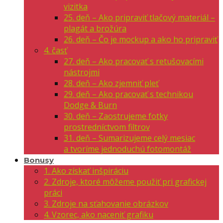
vizitka
25. deň – Ako pripraviť tlačový materiál –
plagát a brožúra
26. deň – Čo je mockup a ako ho pripraviť
4. časť
27. deň – Ako pracovať s retušovacími
nástrojmi
28. deň – Ako zjemniť pleť
29. deň – Ako pracovať s technikou
Dodge & Burn
30. deň – Zaostrujeme fotky
prostredníctvom filtrov
31. deň – Sumarizujeme celý mesiac
a tvoríme jednoduchú fotomontáž
Bonusy
1. Ako získať inšpiráciu
2. Zdroje, ktoré môžeme použiť pri grafickej
práci
3. Zdroje na sťahovanie obrázkov
4. Vzorec, ako naceniť grafiku