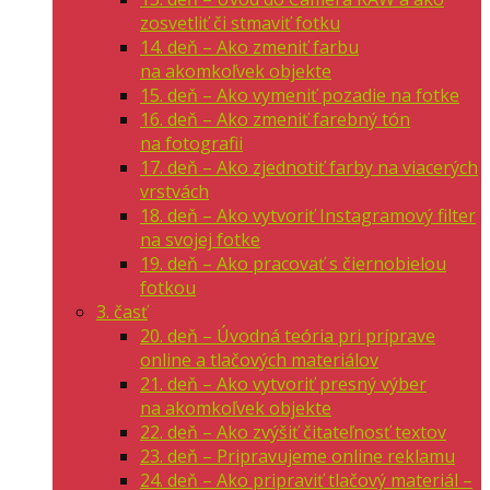
zosvetliť či stmaviť fotku
14. deň – Ako zmeniť farbu
na akomkoľvek objekte
15. deň – Ako vymeniť pozadie na fotke
16. deň – Ako zmeniť farebný tón
na fotografii
17. deň – Ako zjednotiť farby na viacerých
vrstvách
18. deň – Ako vytvoriť Instagramový filter
na svojej fotke
19. deň – Ako pracovať s čiernobielou
fotkou
3. časť
20. deň – Úvodná teória pri príprave
online a tlačových materiálov
21. deň – Ako vytvoriť presný výber
na akomkoľvek objekte
22. deň – Ako zvýšiť čitateľnosť textov
23. deň – Pripravujeme online reklamu
24. deň – Ako pripraviť tlačový materiál –