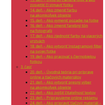
zosvetliť či stmaviť fotku
14. deň – Ako zmeniť farbu
na akomkoľvek objekte
15. deň – Ako vymeniť pozadie na fotke
16. deň – Ako zmeniť farebný tón
na fotografii
17. deň – Ako zjednotiť farby na viacerých
vrstvách
18. deň – Ako vytvoriť Instagramový filter
na svojej fotke
19. deň – Ako pracovať s čiernobielou
fotkou
3. časť
20. deň – Úvodná teória pri príprave
online a tlačových materiálov
21. deň – Ako vytvoriť presný výber
na akomkoľvek objekte
22. deň – Ako zvýšiť čitateľnosť textov
23. deň – Pripravujeme online reklamu
24. deň – Ako pripraviť tlačový materiál –