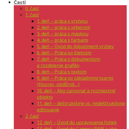
Časti
0. časť
1. časť
1. deň – práca s vrstvou
2. deň – práca s výberom
3. deň – práca s maskou
4. deň – práca s farbami
5. deň – Úvod do Adjustment vrstiev
6. deň – Práca so štetcom
7. deň – Práca s dokumentom
a rozdelenie grafiky
8. deň – Práca s textom
9. deň – Práca so základnými tvarmi
(štvorec, obdĺžnik…)
10. deň – Ako zarovnať a rozmiestniť
objekty
11. deň – deštruktívne vs. nedeštruktívne
editovanie
2. časť
12. deň – Úvod do upravovania fotiek
13. deň – Úvod do Camera RAW a ako