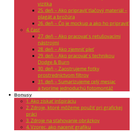
vizitka
25. deň – Ako pripraviť tlačový materiál –
plagát a brožúra
26. deň – Čo je mockup a ako ho pripraviť
4. časť
27. deň – Ako pracovať s retušovacími
nástrojmi
28. deň – Ako zjemniť pleť
29. deň – Ako pracovať s technikou
Dodge & Burn
30. deň – Zaostrujeme fotky
prostredníctvom filtrov
31. deň – Sumarizujeme celý mesiac
a tvoríme jednoduchú fotomontáž
Bonusy
1. Ako získať inšpiráciu
2. Zdroje, ktoré môžeme použiť pri grafickej
práci
3. Zdroje na sťahovanie obrázkov
4. Vzorec, ako naceniť grafiku