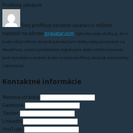
Profilový obrázok
Svoj profilový obrázok (avatar) si môžete
nastaviť na adrese
gravatar.com
.
Výhodou tejto služby je, že si
bude váš profilový obrázok pamätať pre všetky weby postavené na
WordPress, a keď sa kdekoľvek registrujete alebo vložíte komentár
pod rovnakým e-mailom, bude sa tento profilový obrázok automaticky
zobrazovať.
Kontaktné informácie
Webová stránka
Facebook
Twitter
LinkedIn
YouTube