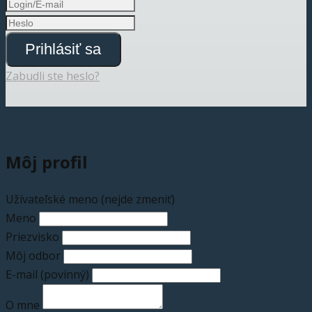
Prihlásiť sa
Zabudli ste heslo?
Môj profil
Užívateľské meno (nejde zmeniť)
Meno
Priezvisko
Môj odbor
E-mail
(povinný)
O mne