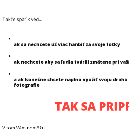
Takže späť k veci...
ak sa nechcete už viac hanbiť za svoje fotky
ak nechcete aby sa ľudia tvárili zmätene pri va
a ak konečne chcete naplno využiť svoju drahú 
fotografie
TAK SA PRIP
V tom Vám pomôžu