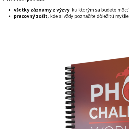
všetky záznamy z výzvy
, ku ktorým sa budete môcť 
pracovný zošit,
kde si vždy poznačíte dôležitú myšl