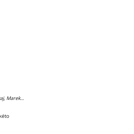
j, Marek...
akéto