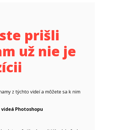
ste prišli
m už nie je
ícii
namy z týchto videí a môžete sa k nim
e videá Photoshopu