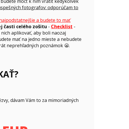
a budete môcť k ním vrátiť kedykoľvek
 úspešných fotografov: odporúčam to
 najpodstatnejšie a budete to mať
j časti celého zošitu
-
Checklist
-
nich aplikovať, aby boli naozaj
budete mať na jedno mieste a nebudete
krát neprehľadných poznámok 😬.
KAŤ?
 výzvy, dávam Vám to za mimoriadných