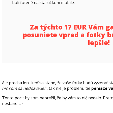
boli fotené na staručkom mobile.
Za týchto 17 EUR Vám g
posuniete vpred a fotky b
lepšie!
Ale predsa len.. keď sa stane, že vaše fotky budú vyzerať stá
nič som sa nedozvedel"
, tak nie je problém.. tie
peniaze v
Tento pocit by som neprežil, že by vám to nič nedalo. Pret
nestane 🙂