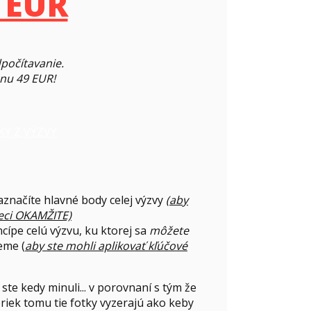
 EUR
dpočítavanie.
enu 49 EUR!
KY Z VÝZVY
aznačíte hlavné body celej výzvy
(aby
veci OKAMŽITE)
ncípe celú výzvu, ku ktorej sa
môžete
eme (
aby ste mohli aplikovať kľúčové
 ste kedy minuli... v porovnaní s tým že
riek tomu tie fotky vyzerajú ako keby