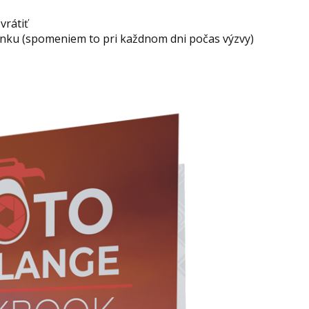
vrátiť
ienku (spomeniem to pri každnom dni počas výzvy)