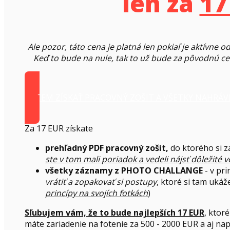
len za
17
Ale pozor, táto cena je platná len pokiaľ je aktívne o
Keď to bude na nule, tak to už bude za pôvodnú c
CHCEM ZÍSKAŤ PRACOVNÝ ZOŠIT A VŠETKY NAHRÁV
Za 17 EUR získate
prehľadný PDF pracovný zošit,
do ktorého si z
ste v tom mali poriadok a vedeli nájsť dôležité 
všetky záznamy z PHOTO CHALLANGE
- v pri
vrátiť a zopakovať si postupy
, ktoré si tam ukáž
princípy na svojích fotkách
)
Sľubujem vám, že to bude najlepších 17 EUR
, ktoré
máte zariadenie na fotenie za 500 - 2000 EUR a aj nap