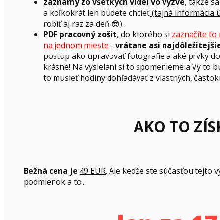
záznamy zo všetkých videí vo výzve
, takže s
a koľkokrát len budete chcieť
(tajná informácia
robiť aj raz za deň 😎)
PDF pracovný zošit
, do ktorého si
zaznačíte to
na jednom mieste
-
vrátane asi najdôležitejšie
postup ako upravovať fotografie a aké prvky do 
krásne! Na vysielaní si to spomenieme a Vy to 
to musieť hodiny dohľadávať z vlastných, často
AKO TO ZÍS
Bežná cena je
49 EUR
. Ale kedže ste súčasťou tejto
podmienok a to..