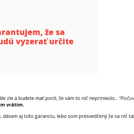
arantujem, že sa
udú vyzerať určite
le zle a budete mať pocit, že vám to nič neprinieslo...
"Počuva
ám vrátim.
o, dávam aj túto garanciu, lebo som presvedčený že sa nič t